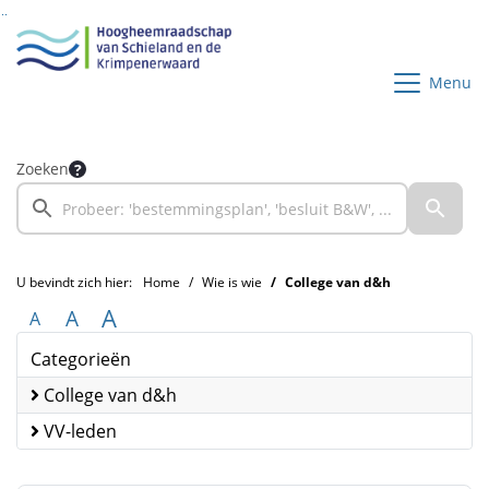
Ga naar de inhoud van deze pagina
Ga naar het zoeken
Ga naar het menu
Menu
Zoeken
U bevindt zich hier:
Home
Wie is wie
College van d&h
A
A
A
Categorieën
College van d&h
VV-leden